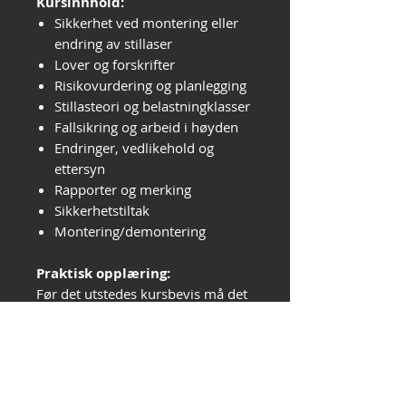
Kursinnhold:
Sikkerhet ved montering eller
endring av stillaser
Lover og forskrifter
Risikovurdering og planlegging
Stillasteori og belastningklasser
Fallsikring og arbeid i høyden
Endringer, vedlikehold og
ettersyn
Rapporter og merking
Sikkerhetstiltak
Montering/demontering
Praktisk opplæring:
Før det utstedes kursbevis må det
dokumenteres minst 15 timers
praktisk opplæring etter fullført
teori. Skjema for utfylling samt
informasjon om gjennomføring
mottas på e-post fortløpende etter