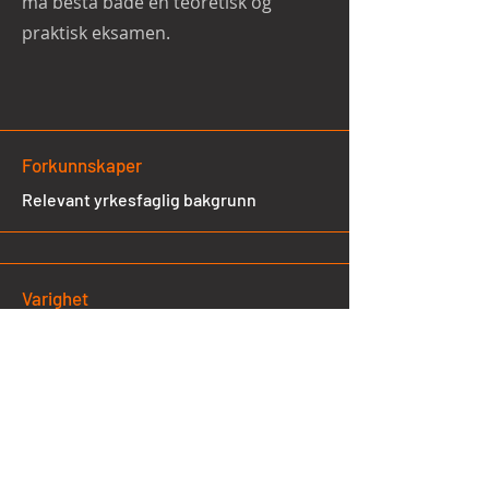
må bestå både en teoretisk og
praktisk eksamen.
Forkunnskaper
Relevant yrkesfaglig bakgrunn
Varighet
2 dager
Gjennomføring
Klasseromskurs