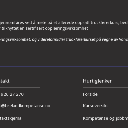
jennomføres ved å møte på et allerede oppsatt truckførerkurs, bedr
ilknyttet en sertifisert opplæringsvirksomhet
ringsvirksomhet, og videreformidler truckførerkurset på vegne av Vanco
takt
Hurtiglenker
 926 27 270
Forside
t@brelandkompetanse.no
Kursoversikt
taktskjema
Kompetanse og jobbmu