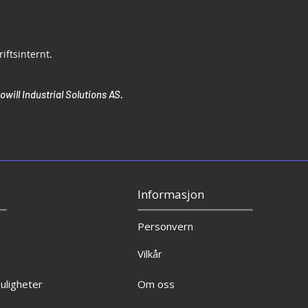
iftsinternt.
will Industrial Solutions AS.
Informasjon
Personvern
Vilkår
ligheter
Om oss