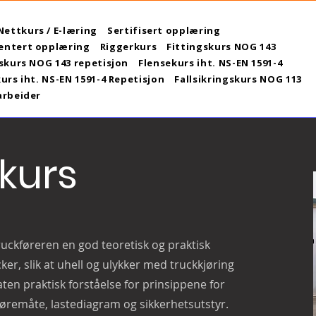
Nettkurs / E-læring
Sertifisert opplæring
ntert opplæring
Riggerkurs
Fittingskurs NOG 143
skurs NOG 143 repetisjon
Flensekurs iht. NS-EN 1591-4
urs iht. NS-EN 1591-4 Repetisjon
Fallsikringskurs NOG 113
arbeider
kurs
uckføreren en god teoretisk og praktisk
ker, slik at uhell og ulykker med truckkjøring
ten praktisk forståelse for prinsippene for
jøremåte, lastediagram og sikkerhetsutstyr.