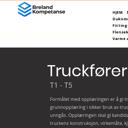
HJEM
Dukome
Fitting
Flensek
Varme 
Truckfører
T1 - T5
Formålet med opplæringen er å gi tr
grunnopplæring i sikker bruk av truc
unngås. Opplæringen skal gi kandida
truckens konstruksjon, virkemåte, k