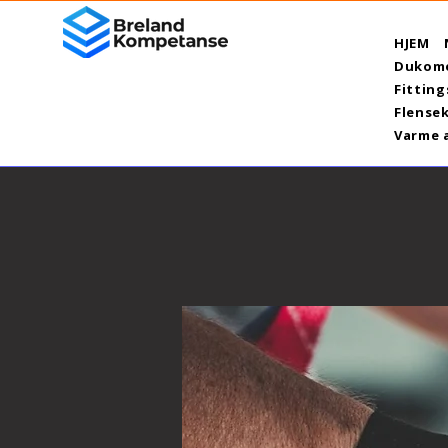
HJEM
Dukome
Fitting
Flensek
Varme 