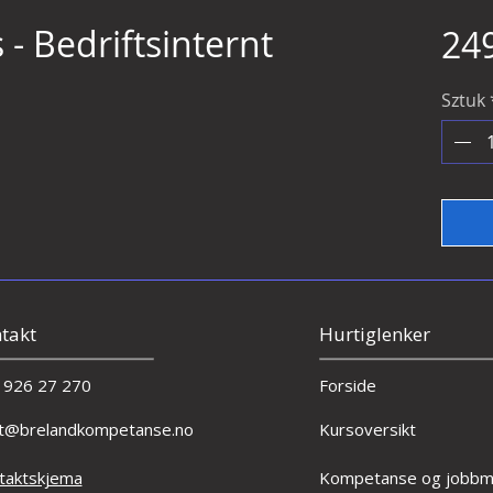
 - Bedriftsinternt
24
Sztuk
takt
Hurtiglenker
 926 27 270
Forside
t@brelandkompetanse.no
Kursoversikt
taktskjema
Kompetanse og jobbmu