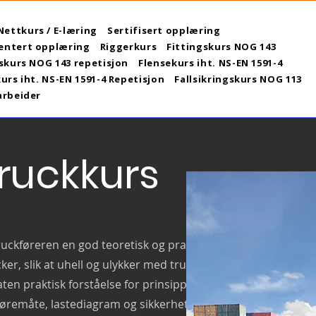
Nettkurs / E-læring
Sertifisert opplæring
ntert opplæring
Riggerkurs
Fittingskurs NOG 143
skurs NOG 143 repetisjon
Flensekurs iht. NS-EN 1591-4
urs iht. NS-EN 1591-4 Repetisjon
Fallsikringskurs NOG 113
arbeider
ruckkurs
uckføreren en god teoretisk og praktisk
ker, slik at uhell og ulykker med truckkjøring
ten praktisk forståelse for prinsippene for
jøremåte, lastediagram og sikkerhetsutstyr.