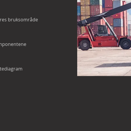
deres bruksområde
e
omponentene
stediagram