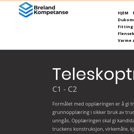
HJEM
Dukome
Fitting
Flensek
Varme 
Teleskopt
C1 - C2
Formålet med opplæringen er å gi tr
grunnopplæring i sikker bruk av truc
unngås.
Opplæringen skal gi kandida
truckens konstruksjon, virkemåte, k