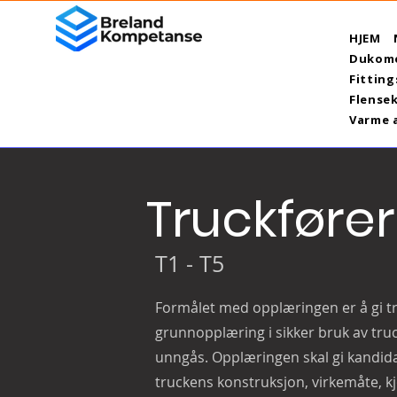
HJEM
Dukome
Fitting
Flensek
Varme 
Truckfører
T1 - T5
Formålet med opplæringen er å gi tr
grunnopplæring i sikker bruk av truc
unngås. Opplæringen skal gi kandida
truckens konstruksjon, virkemåte, k