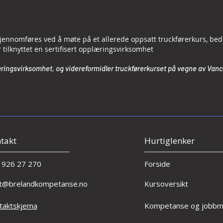
jennomføres ved å møte på et allerede oppsatt truckførerkurs, bedr
ilknyttet en sertifisert opplæringsvirksomhet
ringsvirksomhet, og videreformidler truckførerkurset på vegne av Vanco
takt
Hurtiglenker
 926 27 270
Forside
t@brelandkompetanse.no
Kursoversikt
taktskjema
Kompetanse og jobbmu