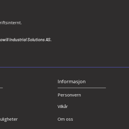
iftsinternt.
will Industrial Solutions AS.
Informasjon
Personvern
Vilkår
ligheter
Om oss