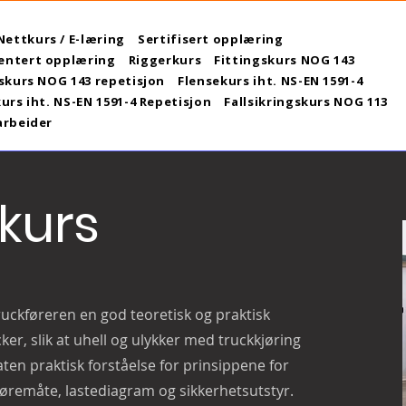
Nettkurs / E-læring
Sertifisert opplæring
ntert opplæring
Riggerkurs
Fittingskurs NOG 143
skurs NOG 143 repetisjon
Flensekurs iht. NS-EN 1591-4
urs iht. NS-EN 1591-4 Repetisjon
Fallsikringskurs NOG 113
arbeider
kurs
uckføreren en god teoretisk og praktisk
ker, slik at uhell og ulykker med truckkjøring
ten praktisk forståelse for prinsippene for
jøremåte, lastediagram og sikkerhetsutstyr.