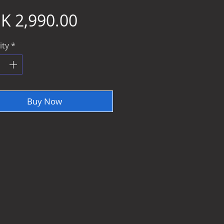
Price
K 2,990.00
ity
*
Buy Now