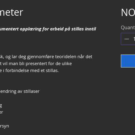
 meter
NO
Quant
umentert opplæring for arbeid på stillas inntil
isk, og lar deg gjennomføre teoridelen når det
t vil man bli presentert for de ulike
i forbindelse med et stillas.
endring av stillaser
g
er
ersyn