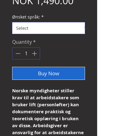
Sale
Price
NOK 1,490.00
Price
Ønsket språk:
*
Quantity
*
Buy Now
Norske myndigheter stiller
krav til at arbeidstakere som
bruker lift (personløfter) kan
dokumentere praktisk og
teoretisk opplæring i bruken
av disse. Arbeidsgiver er
ansvarlig for at arbeidstakerne