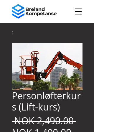
Personløfterkur
s (Lift-kurs)
Regular
 NOK 2,490.00 