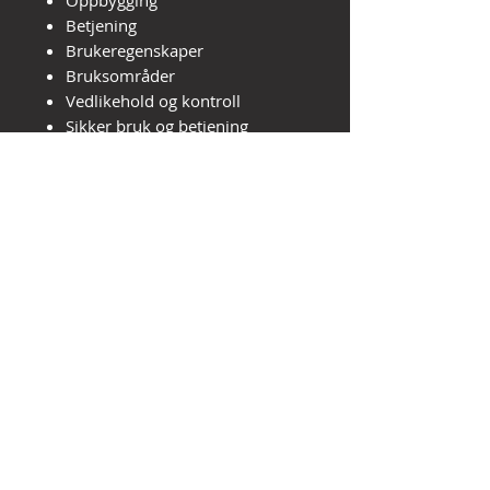
Oppbygging
Betjening
Brukeregenskaper
Bruksområder
Vedlikehold og kontroll
Sikker bruk og betjening
Klasseinndeling A-B-C
Uhell og ulykker
Formål:
Gi kursdeltakerne økt
kunnskap og bevisstgjøring av
sikkerhetstiltak, for å unngå
personskader og ulykker på
arbeidsplassen.
Praktisk informasjon
Du må merke alle leksjoner
som fullførte for å gå videre.
Kurset har kunnskapsprøver
underveis, hvor du må ha 80 %