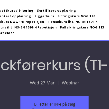
Nettkurs / E-læring
Sertifisert opplæring
ntert opplæring
Riggerkurs
Fittingskurs NOG 143
skurs NOG 143 repetisjon
Flensekurs iht. NS-EN 1591-4
urs iht. NS-EN 1591-4 Repetisjon
Fallsikringskurs NOG 113
arbeider
ckførerkurs (T1
Wed 27 Mar
  |  
Webinar
Billetter er ikke på salg