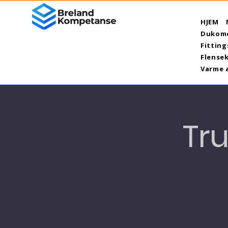
HJEM
Dukome
Fitting
Flensek
Varme 
Tru