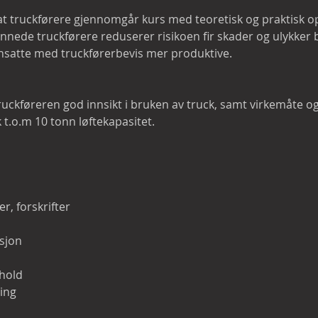
at truckførere gjennomgår kurs med teoretisk og praktisk o
nnede truckførere reduserer risikoen fir skader og ulykker
 ansatte med truckførerbevis mer produktive.

ruckføreren god innsikt i bruken av truck, samt virkemåte og
t.o.m 10 tonn løftekapasitet.

, forskrifter

sjon

hold

ng
