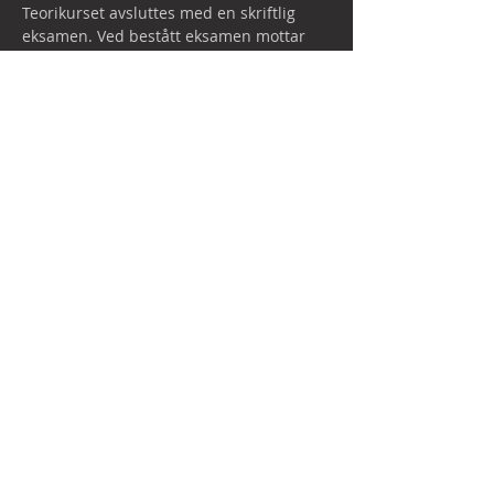
Teorikurset avsluttes med en skriftlig 
eksamen. Ved bestått eksamen mottar 
kursdeltakeren kursbevis.

Merk at for å motta kompetansebevis må 
også praksis og oppkjøring gjennomføres 
(Modul 3.2 og 4.2)

Breland Kurs og Kompetanse er ikke selv 
sertifisert opplæringsbedrift, og 
videreformidler alt av kurs innen sertifisert 
opplæring på vegne av Vancowill Industrial 
Solutions AS.
Sertifisert av Nemko…
Show More
Share this event