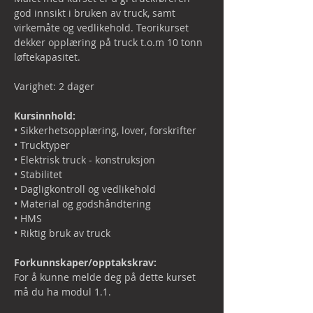
god innsikt i bruken av truck, samt 
virkemåte og vedlikehold. Teorikurset 
dekker opplæring på truck t.o.m 10 tonn 
løftekapasitet.

Varighet: 2 dager

Kursinnhold:
• Sikkerhetsopplæring, lover, forskrifter

• Trucktyper

• Elektrisk truck - konstruksjon

• Stabilitet

• Dagligkontroll og vedlikehold

• Material og godshåndtering

• HMS

• Riktig bruk av truck

Forkunnskaper/opptakskrav:
For å kunne melde deg på dette kurset 
må du ha modul 1.1.
