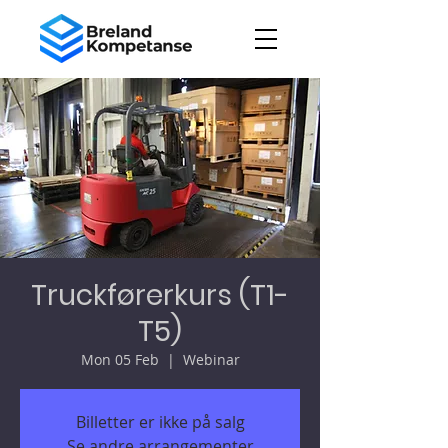
Truckførerkurs (T1-
T5)
Mon 05 Feb
  |  
Webinar
Billetter er ikke på salg
Se andre arrangementer