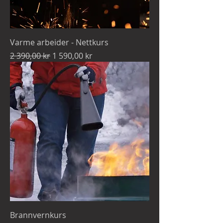
Varme arbeider - Nettkurs
Vanlig pris
Salgspris
2 390,00 kr
1 590,00 kr
Brannvernkurs