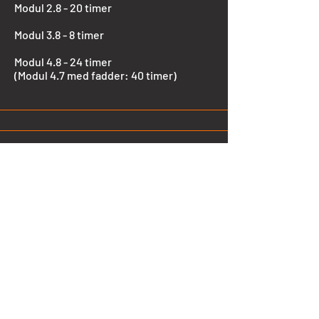
​Modul 2.8 - 20 timer
Modul 3.8 - 8 timer
Modul 4.8 - 24 timer
​(Modul 4.7 med fadder: 40 timer)
Krav til forkunnskaper
Modul 1.1 - Fellesteori
G11 - Løfteredskap
Får å delta på truckførerkurset, må du
som deltaker ha fylt 17 år. ​