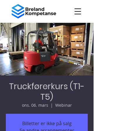
Truckførerkurs (T1-
T5)
ons. 06. mars
  |  
Webinar
Billetter er ikke på salg
Se andre arrangementer