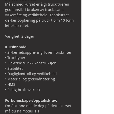
Målet med kurset er å gi truckføreren 
god innsikt i bruken av truck, samt 
virkemåte og vedlikehold. Teorikurset 
dekker opplæring på truck t.o.m 10 tonn 
løftekapasitet.

Varighet: 2 dager

Kursinnhold:
• Sikkerhetsopplæring, lover, forskrifter

• Trucktyper

• Elektrisk truck - konstruksjon

• Stabilitet

• Dagligkontroll og vedlikehold

• Material og godshåndtering

• HMS

• Riktig bruk av truck

Forkunnskaper/opptakskrav:
For å kunne melde deg på dette kurset 
må du ha modul 1.1.
