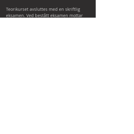
Teorikurset avsluttes med en skriftlig 
eksamen. Ved bestått eksamen mottar 
kursdeltakeren kursbevis.

Merk at for å motta kompetansebevis må 
også praksis og oppkjøring gjennomføres 
(Modul 3.2 og 4.2)

Breland Kurs og Kompetanse er ikke selv 
sertifisert opplæringsbedrift, og 
videreformidler alt av kurs innen sertifisert 
opplæring på vegne av Vancowill Industrial 
Solutions AS.
Sertifisert av Nemko…
Vis mer
Del dette arrangementet